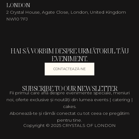
LONDON
2 Crystal House, Agate Close, London, United Kingdom
NW10 7FJ
HAI SĂ VORBIM DESPRE URMĂTORUL TĂU
EVENIMENT.
CONTACTEAZĂ-NE
SUBSCRIBE TO OUR NEWSLETTER
Fii primul care află despre evenimente speciale, meniuri
noi, oferte exclusive și noutăți din lumea events | catering |
cakes.
Abonează-te și rămâi conectat cu tot ceea ce pregătim
pentru tine.
Copyright © 2025 CRYSTALS OF LONDON