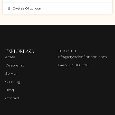
Crystals Of London
EXPLOREAZĂ
FB
IG
YT
LN
info@crystalsoflondon.com
Acasă
+44 7563 066 376
Despre noi
Servicii
Catering
Blog
Contact