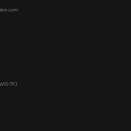
ndon.com
NW10 7FJ