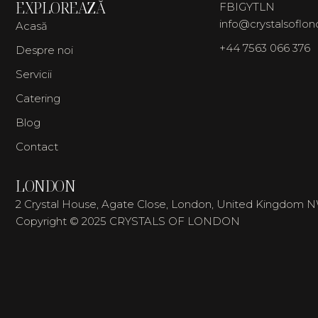
EXPLOREAZĂ
FB
IG
YT
LN
info@crystalsoflo
Acasă
+44 7563 066 376
Despre noi
Servicii
Catering
Blog
Contact
LONDON
2 Crystal House, Agate Close, London, United Kingdom 
Copyright © 2025 CRYSTALS OF LONDON