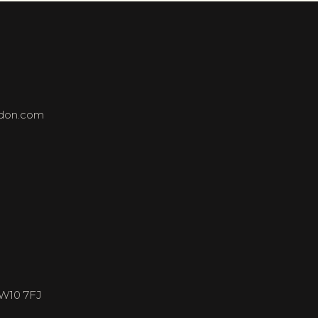
ndon.com
NW10 7FJ