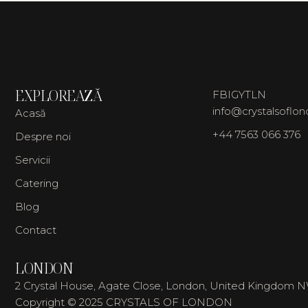
EXPLOREAZĂ
FB
IG
YT
LN
info@crystalsoflo
Acasă
+44 7563 066 376
Despre noi
Servicii
Catering
Blog
Contact
LONDON
2 Crystal House, Agate Close, London, United Kingdom 
Copyright © 2025 CRYSTALS OF LONDON