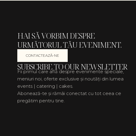
HAI SĂ VORBIM DESPRE
URMĂTORUL TĂU EVENIMENT.
CONTACTEAZĂ-NE
SUBSCRIBE TO OUR NEWSLETTER
Fii primul care află despre evenimente speciale,
meniuri noi, oferte exclusive și noutăți din lumea
events | catering | cakes.
Abonează-te și rămâi conectat cu tot ceea ce
pregătim pentru tine.