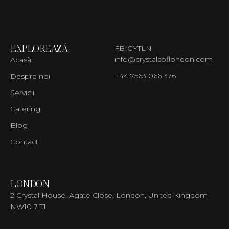
EXPLOREAZĂ
FB
IG
YT
LN
info@crystalsoflondon.com
Acasă
+44 7563 066 376
Despre noi
Servicii
Catering
Blog
Contact
LONDON
2 Crystal House, Agate Close, London, United Kingdom
NW10 7FJ