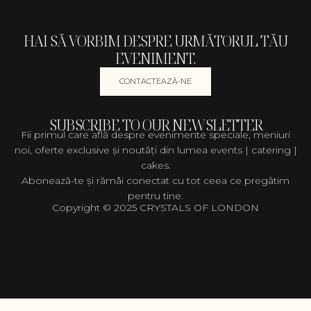
HAI SĂ VORBIM DESPRE URMĂTORUL TĂU
EVENIMENT.
CONTACTEAZĂ-NE
SUBSCRIBE TO OUR NEWSLETTER
Fii primul care află despre evenimente speciale, meniuri
noi, oferte exclusive și noutăți din lumea events | catering |
cakes.
Abonează-te și rămâi conectat cu tot ceea ce pregătim
pentru tine.
Copyright © 2025 CRYSTALS OF LONDON