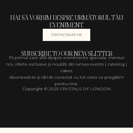
HAI SĂ VORBIM DESPRE URMĂTORUL TĂU
EVENIMENT.
CONTACTEAZĂ-NE
SUBSCRIBE TO OUR NEWSLETTER
Fii primul care află despre evenimente speciale, meniuri
noi, oferte exclusive și noutăți din lumea events | catering |
cakes.
Abonează-te și rămâi conectat cu tot ceea ce pregătim
pentru tine.
Copyright © 2025 CRYSTALS OF LONDON