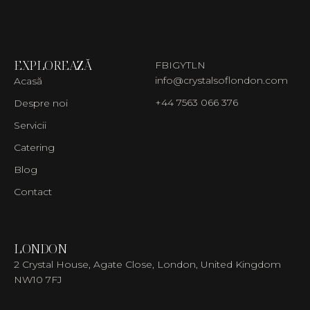
EXPLOREAZĂ
FB
IG
YT
LN
info@crystalsoflondon.com
Acasă
+44 7563 066 376
Despre noi
Servicii
Catering
Blog
Contact
LONDON
2 Crystal House, Agate Close, London, United Kingdom
NW10 7FJ