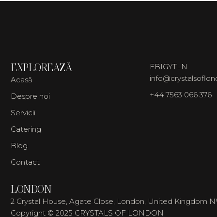
EXPLOREAZĂ
FB
IG
YT
LN
info@crystalsoflo
Acasă
+44 7563 066 376
Despre noi
Servicii
Catering
Blog
Contact
LONDON
2 Crystal House, Agate Close, London, United Kingdom 
Copyright © 2025 CRYSTALS OF LONDON