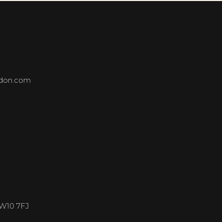
ndon.com
NW10 7FJ