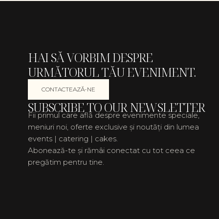
HAI SĂ VORBIM DESPRE
URMĂTORUL TĂU EVENIMENT.
CONTACTEAZĂ-NE
SUBSCRIBE TO OUR NEWSLETTER
Fii primul care află despre evenimente speciale,
meniuri noi, oferte exclusive și noutăți din lumea
events | catering | cakes.
Abonează-te și rămâi conectat cu tot ceea ce
pregătim pentru tine.