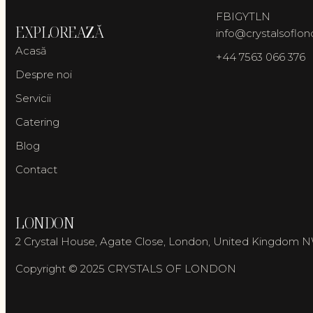
FB
IG
YT
LN
EXPLOREAZĂ
info@crystalsoflo
Acasă
+44 7563 066 376
Despre noi
Servicii
Catering
Blog
Contact
LONDON
2 Crystal House, Agate Close, London, United Kingdom 
Copyright © 2025 CRYSTALS OF LONDON