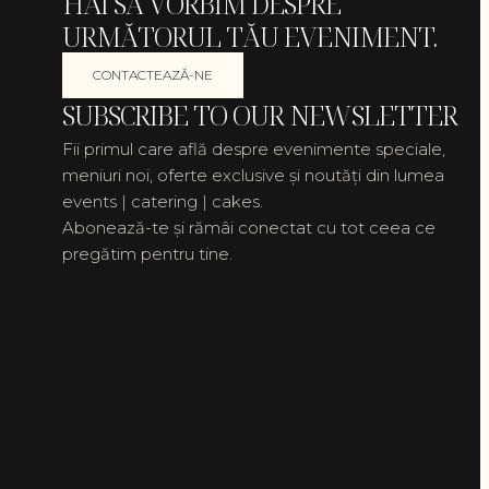
HAI SĂ VORBIM DESPRE
URMĂTORUL TĂU EVENIMENT.
CONTACTEAZĂ-NE
SUBSCRIBE TO OUR NEWSLETTER
Fii primul care află despre evenimente speciale,
meniuri noi, oferte exclusive și noutăți din lumea
events | catering | cakes.
Abonează-te și rămâi conectat cu tot ceea ce
pregătim pentru tine.