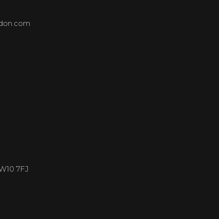
ndon.com
NW10 7FJ