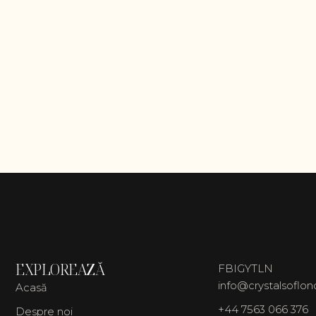
EXPLOREAZĂ
FB
IG
YT
LN
info@crystalsoflo
Acasă
+44 7563 066 376
Despre noi