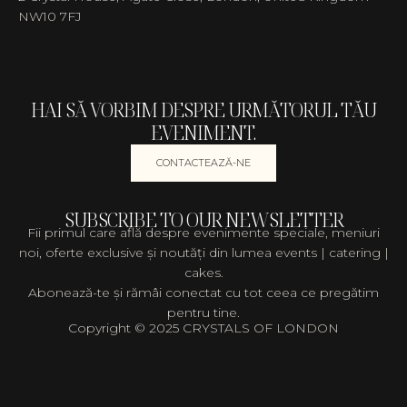
NW10 7FJ
HAI SĂ VORBIM DESPRE URMĂTORUL TĂU
EVENIMENT.
CONTACTEAZĂ-NE
SUBSCRIBE TO OUR NEWSLETTER
Fii primul care află despre evenimente speciale, meniuri
noi, oferte exclusive și noutăți din lumea events | catering |
cakes.
Abonează-te și rămâi conectat cu tot ceea ce pregătim
pentru tine.
Copyright © 2025 CRYSTALS OF LONDON