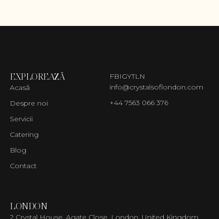
EXPLOREAZĂ
FB
IG
YT
LN
info@crystalsoflondon.com
Acasă
+44 7563 066 376
Despre noi
Servicii
Catering
Blog
Contact
LONDON
2 Crystal House, Agate Close, London, United Kingdom