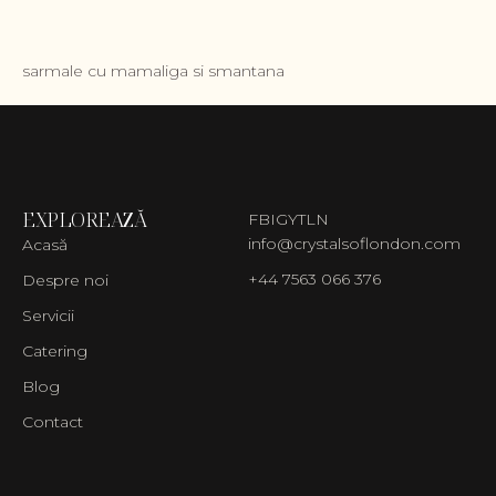
sarmale cu mamaliga si smantana
EXPLOREAZĂ
FB
IG
YT
LN
info@crystalsoflondon.com
Acasă
+44 7563 066 376
Despre noi
Servicii
Catering
Blog
Contact