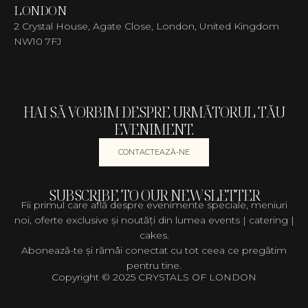
LONDON
2 Crystal House, Agate Close, London, United Kingdom
NW10 7FJ
HAI SĂ VORBIM DESPRE URMĂTORUL TĂU
EVENIMENT.
CONTACTEAZĂ-NE
SUBSCRIBE TO OUR NEWSLETTER
Fii primul care află despre evenimente speciale, meniuri
noi, oferte exclusive și noutăți din lumea events | catering |
cakes.
Abonează-te și rămâi conectat cu tot ceea ce pregătim
pentru tine.
Copyright © 2025 CRYSTALS OF LONDON