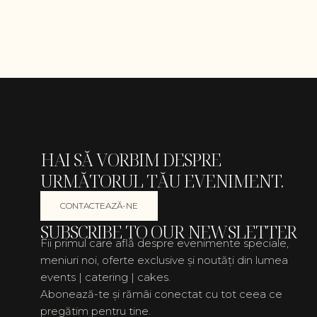
HAI SĂ VORBIM DESPRE
URMĂTORUL TĂU EVENIMENT.
CONTACTEAZĂ-NE
SUBSCRIBE TO OUR NEWSLETTER
Fii primul care află despre evenimente speciale,
meniuri noi, oferte exclusive și noutăți din lumea
events | catering | cakes.
Abonează-te și rămâi conectat cu tot ceea ce
pregătim pentru tine.