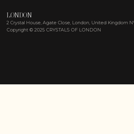
LONDON
2 Crystal House, Agate Close, London, United Kingdom 
Copyright © 2025 CRYSTALS OF LONDON