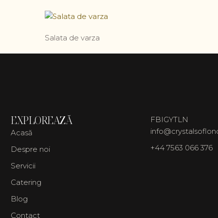
Salata de varza
EXPLOREAZĂ
FB
IG
YT
LN
info@crystalsoflo
Acasă
+44 7563 066 376
Despre noi
Servicii
Catering
Blog
Contact