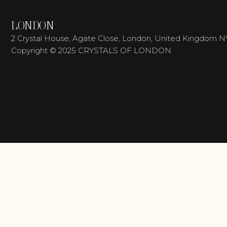
LONDON
2 Crystal House, Agate Close, London, United Kingdom 
Copyright © 2025 CRYSTALS OF LONDON