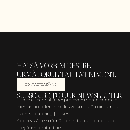
HAI SĂ VORBIM DESPRE
URMĂTORUL TĂU EVENIMENT.
CONTACTEAZĂ-NE
SUBSCRIBE TO OUR NEWSLETTER
Fii primul care află despre evenimente speciale,
meniuri noi, oferte exclusive și noutăți din lumea
events | catering | cakes.
Abonează-te și rămâi conectat cu tot ceea ce
pregătim pentru tine.