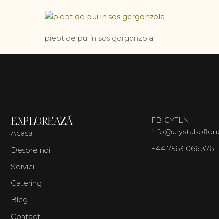
piept de pui in sos gorgonzola
EXPLOREAZĂ
FB
IG
YT
LN
info@crystalsoflo
Acasă
+44 7563 066 376
Despre noi
Servicii
Catering
Blog
Contact