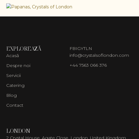
EXPLOREAZĂ
FB
IG
YT
LN
info@crystalsoflondon.com
Acasă
+44 7563 066 376
Despre noi
Servicii
Catering
Blog
Contact
LONDON
2 Crystal House, Agate Close, London, United Kingdom