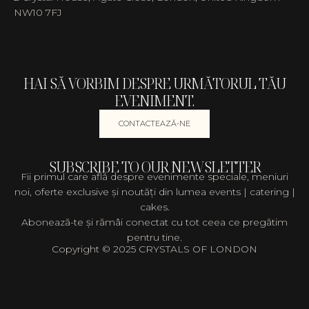
NW10 7FJ
HAI SĂ VORBIM DESPRE URMĂTORUL TĂU
EVENIMENT.
CONTACTEAZĂ-NE
SUBSCRIBE TO OUR NEWSLETTER
Fii primul care află despre evenimente speciale, meniuri
noi, oferte exclusive și noutăți din lumea events | catering |
cakes.
Abonează-te și rămâi conectat cu tot ceea ce pregătim
pentru tine.
Copyright © 2025 CRYSTALS OF LONDON