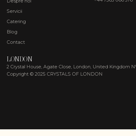
Despre noi
Servicii
Catering
Blog
Contact
LONDON
2 Crystal House, Agate Close, London, United Kingdom 
Copyright © 2025 CRYSTALS OF LONDON