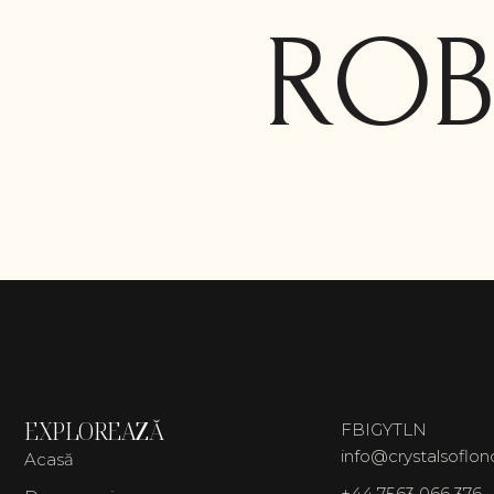
ROB
EXPLOREAZĂ
FB
IG
YT
LN
info@crystalsoflo
Acasă
+44 7563 066 376