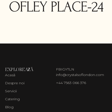
OFLEY PLACE-24
EXPLOREAZĂ
FB
IG
YT
LN
info@crystalsoflondon.com
Acasă
+44 7563 066 376
Despre noi
Servicii
Catering
Blog