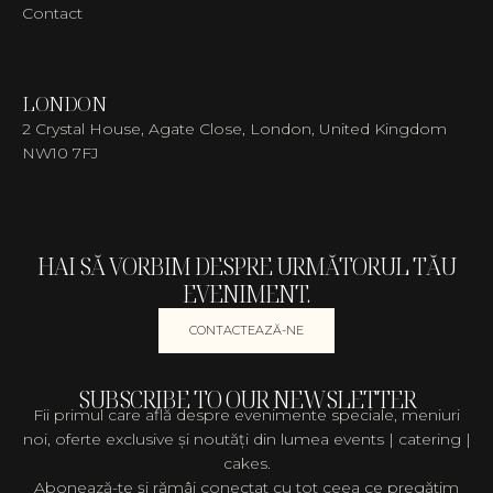
Contact
LONDON
2 Crystal House, Agate Close, London, United Kingdom
NW10 7FJ
HAI SĂ VORBIM DESPRE URMĂTORUL TĂU
EVENIMENT.
CONTACTEAZĂ-NE
SUBSCRIBE TO OUR NEWSLETTER
Fii primul care află despre evenimente speciale, meniuri
noi, oferte exclusive și noutăți din lumea events | catering |
cakes.
Abonează-te și rămâi conectat cu tot ceea ce pregătim