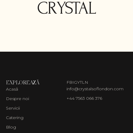
CRYSTAL
EXPLOREAZĂ
FB
IG
YT
LN
info@crystalsoflondon.com
Acasă
+44 7563 066 376
Despre noi
Servicii
Catering
Blog