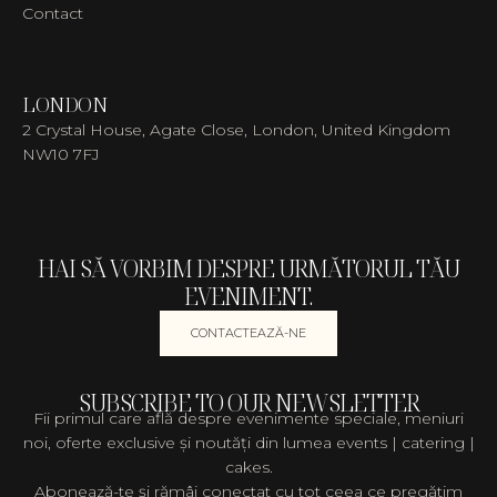
Contact
LONDON
2 Crystal House, Agate Close, London, United Kingdom
NW10 7FJ
HAI SĂ VORBIM DESPRE URMĂTORUL TĂU
EVENIMENT.
CONTACTEAZĂ-NE
SUBSCRIBE TO OUR NEWSLETTER
Fii primul care află despre evenimente speciale, meniuri
noi, oferte exclusive și noutăți din lumea events | catering |
cakes.
Abonează-te și rămâi conectat cu tot ceea ce pregătim