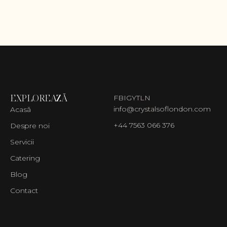
EXPLOREAZĂ
FB
IG
YT
LN
info@crystalsoflondon.com
Acasă
+44 7563 066 376
Despre noi
Servicii
Catering
Blog
Contact