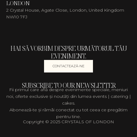
LONDON
2 Crystal House, Agate Close, London, United Kingdom
NW10 7FJ
HAI SĂ VORBIM DESPRE URMĂTORUL TĂU
EVENIMENT.
CONTACTEAZĂ-NE
SUBSCRIBE TO OUR NEWSLETTER
Fii primul care află despre evenimente speciale, meniuri
noi, oferte exclusive și noutăți din lumea events | catering |
cakes.
Abonează-te și rămâi conectat cu tot ceea ce pregătim
pentru tine.
Copyright © 2025 CRYSTALS OF LONDON