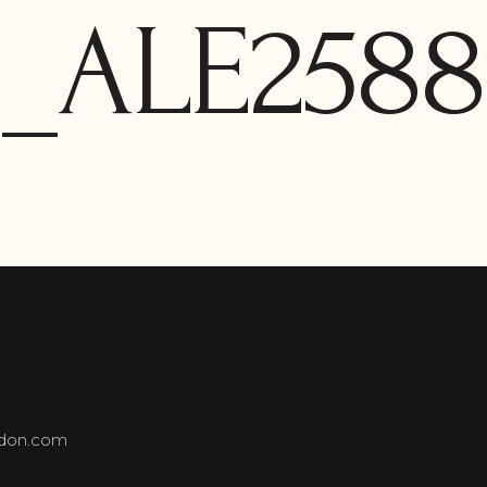
_ALE2588
ndon.com