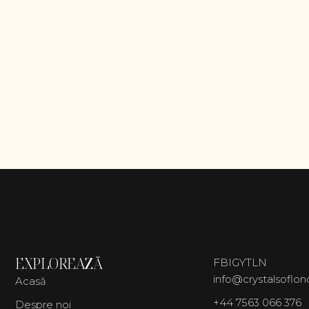
EXPLOREAZĂ
FB
IG
YT
LN
info@crystalsoflo
Acasă
+44 7563 066 376
Despre noi