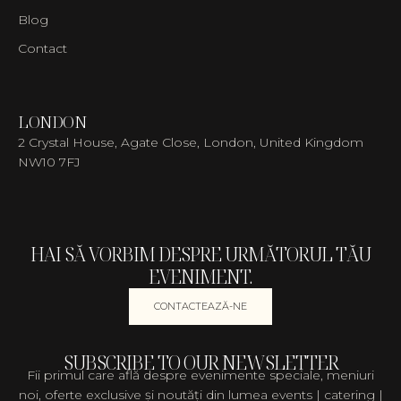
Blog
Contact
LONDON
2 Crystal House, Agate Close, London, United Kingdom
NW10 7FJ
HAI SĂ VORBIM DESPRE URMĂTORUL TĂU
EVENIMENT.
CONTACTEAZĂ-NE
SUBSCRIBE TO OUR NEWSLETTER
Fii primul care află despre evenimente speciale, meniuri
noi, oferte exclusive și noutăți din lumea events | catering |