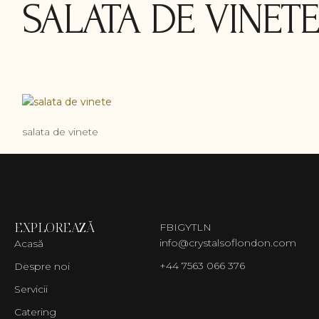
SALATA DE VINETE
salata de vinete
EXPLOREAZĂ
FB
IG
YT
LN
info@crystalsoflondon.com
Acasă
+44 7563 066 376
Despre noi
Servicii
Catering