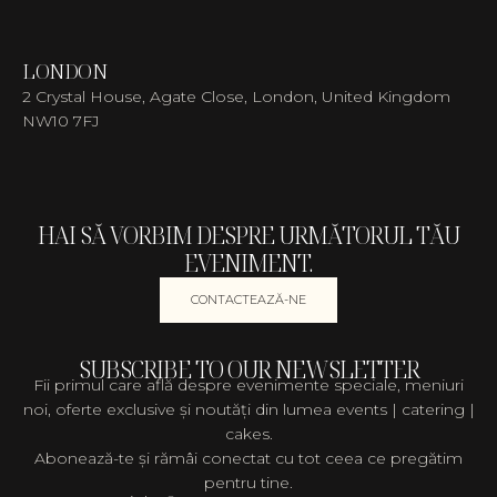
LONDON
2 Crystal House, Agate Close, London, United Kingdom
NW10 7FJ
HAI SĂ VORBIM DESPRE URMĂTORUL TĂU
EVENIMENT.
CONTACTEAZĂ-NE
SUBSCRIBE TO OUR NEWSLETTER
Fii primul care află despre evenimente speciale, meniuri
noi, oferte exclusive și noutăți din lumea events | catering |
cakes.
Abonează-te și rămâi conectat cu tot ceea ce pregătim
pentru tine.