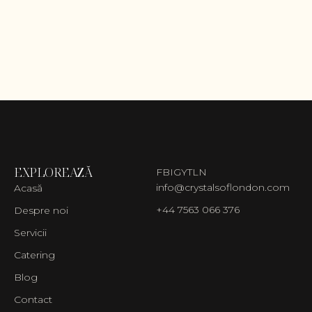
EXPLOREAZĂ
FB
IG
YT
LN
info@crystalsoflondon.com
Acasă
+44 7563 066 376
Despre noi
Servicii
Catering
Blog
Contact