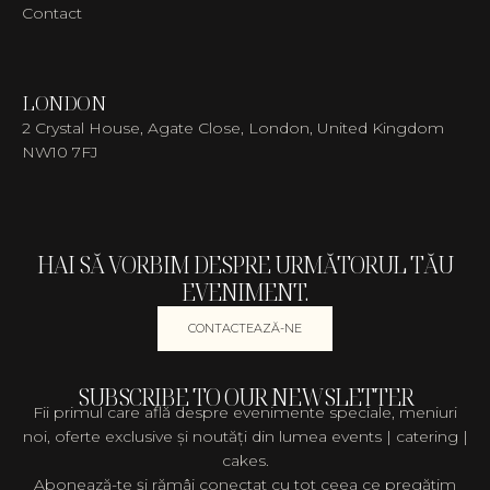
Contact
LONDON
2 Crystal House, Agate Close, London, United Kingdom
NW10 7FJ
HAI SĂ VORBIM DESPRE URMĂTORUL TĂU
EVENIMENT.
CONTACTEAZĂ-NE
SUBSCRIBE TO OUR NEWSLETTER
Fii primul care află despre evenimente speciale, meniuri
noi, oferte exclusive și noutăți din lumea events | catering |
cakes.
Abonează-te și rămâi conectat cu tot ceea ce pregătim