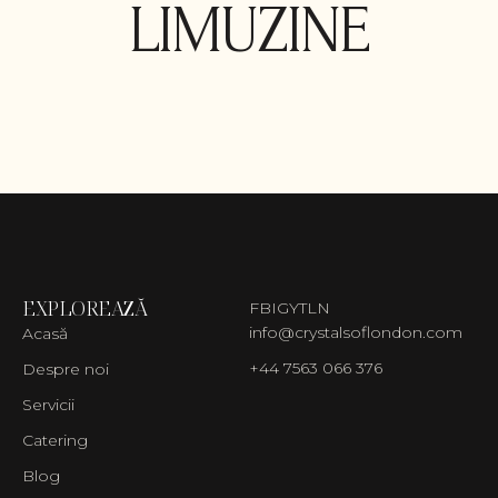
LIMUZINE
EXPLOREAZĂ
FB
IG
YT
LN
info@crystalsoflondon.com
Acasă
+44 7563 066 376
Despre noi
Servicii
Catering
Blog