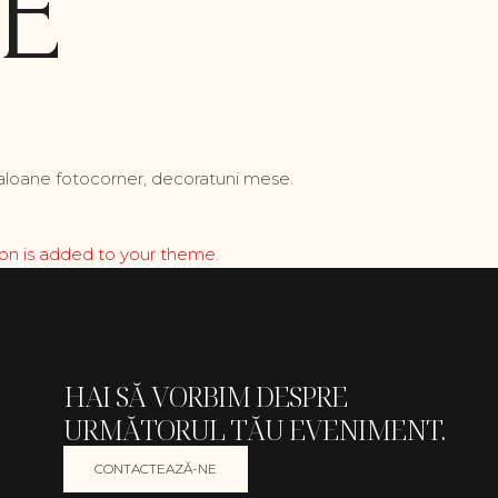
E
baloane fotocorner, decoratuni mese.
tion is added to your theme.
HAI SĂ VORBIM DESPRE
URMĂTORUL TĂU EVENIMENT.
CONTACTEAZĂ-NE