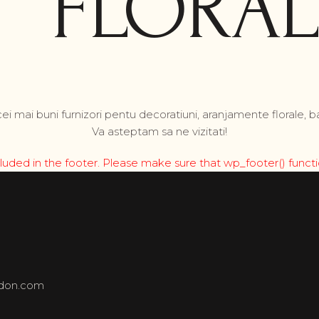
FLORAL
ei mai buni furnizori pentu decoratiuni, aranjamente florale, 
Va asteptam sa ne vizitati!
 included in the footer. Please make sure that wp_footer() func
ndon.com