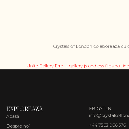
Crystals of London colaboreaza cu c
Unite Gallery Error - gallery js and css files not
EXPLOREAZĂ
FB
IG
YT
LN
info@crystalsoflo
Acasă
+44 7563 066 376
Despre noi