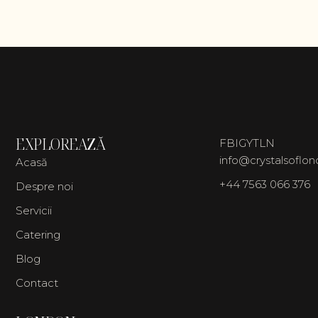
EXPLOREAZĂ
FB
IG
YT
LN
info@crystalsoflo
Acasă
+44 7563 066 376
Despre noi
Servicii
Catering
Blog
Contact