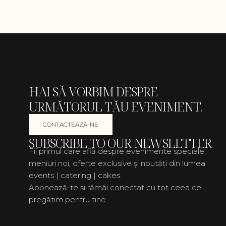
HAI SĂ VORBIM DESPRE
URMĂTORUL TĂU EVENIMENT.
CONTACTEAZĂ-NE
SUBSCRIBE TO OUR NEWSLETTER
Fii primul care află despre evenimente speciale,
meniuri noi, oferte exclusive și noutăți din lumea
events | catering | cakes.
Abonează-te și rămâi conectat cu tot ceea ce
pregătim pentru tine.