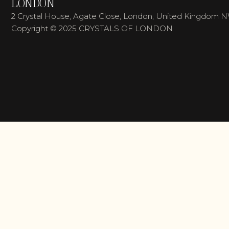
LONDON
2 Crystal House, Agate Close, London, United Kingdom 
Copyright © 2025 CRYSTALS OF LONDON