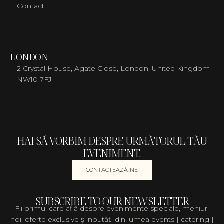
Contact
LONDON
2 Crystal House, Agate Close, London, United Kingdom
NW10 7FJ
HAI SĂ VORBIM DESPRE URMĂTORUL TĂU
EVENIMENT.
CONTACTEAZĂ-NE
SUBSCRIBE TO OUR NEWSLETTER
Fii primul care află despre evenimente speciale, meniuri
noi, oferte exclusive și noutăți din lumea events | catering |