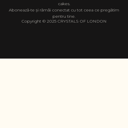
cakes.
Abonează-te și rămâi conectat cu tot ceea ce pregătim
pentru tine.
Copyright © 2025 CRYSTALS OF LONDON