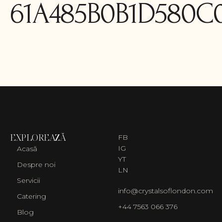
61A485B0B1D580C
EXPLOREAZĂ
FB
IG
Acasă
YT
Despre noi
LN
Servicii
info@crystalsoflondon.com
Catering
+44 7563 066 376
Blog