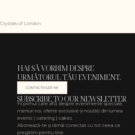
Crystals of London.
HAI SĂ VORBIM DESPRE
URMĂTORUL TĂU EVENIMENT.
CONTACTEAZĂ-NE
SUBSCRIBE TO OUR NEWSLETTER
Fii primul care află despre evenimente speciale,
meniuri noi, oferte exclusive și noutăți din lumea
events | catering | cakes.
Abonează-te și rămâi conectat cu tot ceea ce
pregătim pentru tine.