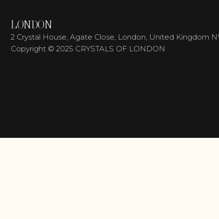
LONDON
2 Crystal House, Agate Close, London, United Kingdom 
Copyright © 2025 CRYSTALS OF LONDON