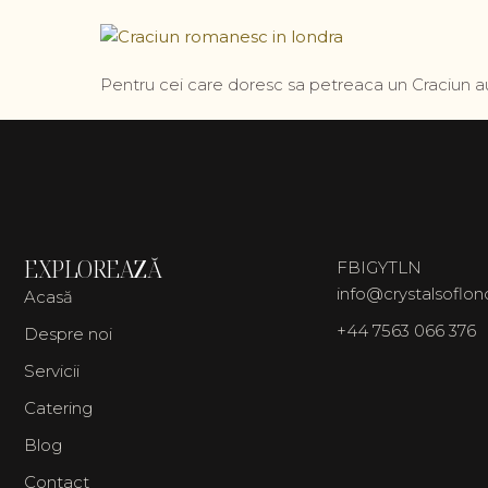
Pentru cei care doresc sa petreaca un Craciun au
EXPLOREAZĂ
FB
IG
YT
LN
info@crystalsoflo
Acasă
+44 7563 066 376
Despre noi
Servicii
Catering
Blog
Contact