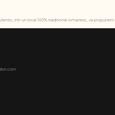
tentic, intr-un local 100% traditional romanesc, va propunem 
ndon.com