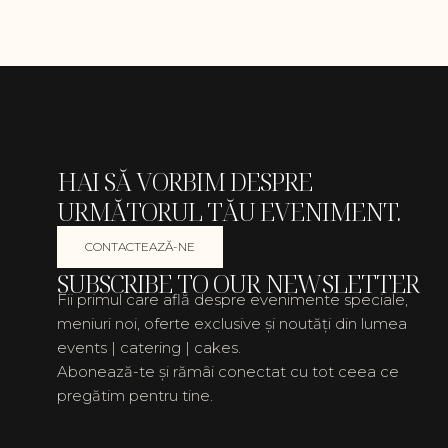
HAI SĂ VORBIM DESPRE
URMĂTORUL TĂU EVENIMENT.
CONTACTEAZĂ-NE
SUBSCRIBE TO OUR NEWSLETTER
Fii primul care află despre evenimente speciale,
meniuri noi, oferte exclusive și noutăți din lumea
events | catering | cakes.
Abonează-te și rămâi conectat cu tot ceea ce
pregătim pentru tine.