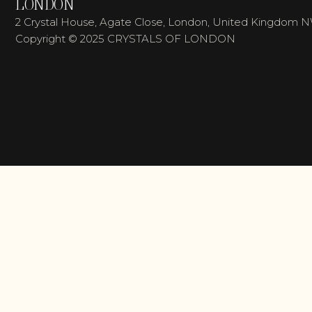
LONDON
2 Crystal House, Agate Close, London, United Kingdom 
Copyright © 2025 CRYSTALS OF LONDON