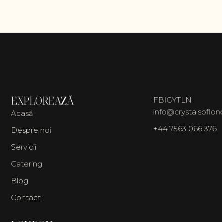
EXPLOREAZĂ
FB
IG
YT
LN
info@crystalsoflo
Acasă
+44 7563 066 376
Despre noi
Servicii
Catering
Blog
Contact