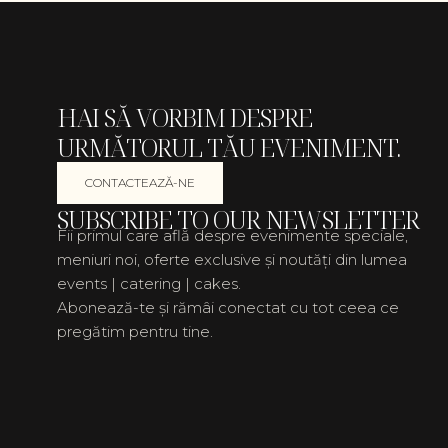
HAI SĂ VORBIM DESPRE
URMĂTORUL TĂU EVENIMENT.
CONTACTEAZĂ-NE
SUBSCRIBE TO OUR NEWSLETTER
Fii primul care află despre evenimente speciale,
meniuri noi, oferte exclusive și noutăți din lumea
events | catering | cakes.
Abonează-te și rămâi conectat cu tot ceea ce
pregătim pentru tine.