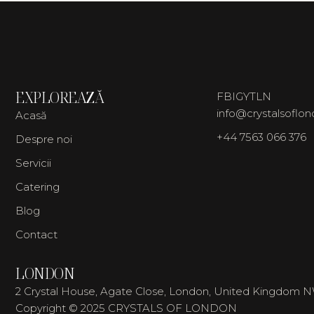
EXPLOREAZĂ
FB
IG
YT
LN
info@crystalsoflo
Acasă
+44 7563 066 376
Despre noi
Servicii
Catering
Blog
Contact
LONDON
2 Crystal House, Agate Close, London, United Kingdom 
Copyright © 2025 CRYSTALS OF LONDON