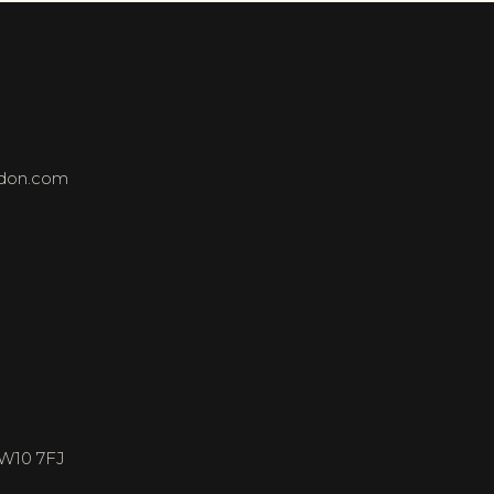
ndon.com
NW10 7FJ