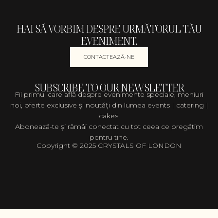
HAI SĂ VORBIM DESPRE URMĂTORUL TĂU
EVENIMENT.
CONTACTEAZĂ-NE
SUBSCRIBE TO OUR NEWSLETTER
Fii primul care află despre evenimente speciale, meniuri
noi, oferte exclusive și noutăți din lumea events | catering |
cakes.
Abonează-te și rămâi conectat cu tot ceea ce pregătim
pentru tine.
Copyright © 2025 CRYSTALS OF LONDON