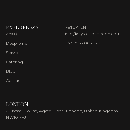
EXPLOREAZĂ
FB
IG
YT
LN
info@crystalsoflondon.com
Acasă
+44 7563 066 376
Despre noi
Servicii
Catering
Blog
Contact
LONDON
2 Crystal House, Agate Close, London, United Kingdom
NW10 7FJ