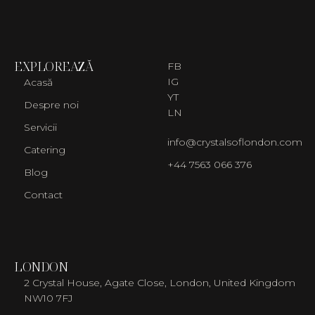
EXPLOREAZĂ
FB
IG
Acasă
YT
Despre noi
LN
Servicii
info@crystalsoflondon.com
Catering
+44 7563 066 376
Blog
Contact
LONDON
2 Crystal House, Agate Close, London, United Kingdom
NW10 7FJ