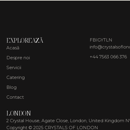
EXPLOREAZĂ
FB
IG
YT
LN
info@crystalsoflo
Acasă
+44 7563 066 376
Despre noi
Servicii
Catering
Blog
Contact
LONDON
2 Crystal House, Agate Close, London, United Kingdom 
Copyright © 2025 CRYSTALS OF LONDON