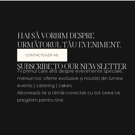
HAI SĂ VORBIM DESPRE
URMĂTORUL TĂU EVENIMENT.
CONTACTEAZĂ-NE
SUBSCRIBE TO OUR NEWSLETTER
Fii primul care află despre evenimente speciale,
meniuri noi, oferte exclusive și noutăți din lumea
events | catering | cakes.
Abonează-te și rămâi conectat cu tot ceea ce
pregătim pentru tine.