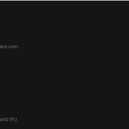
ndon.com
NW10 7FJ