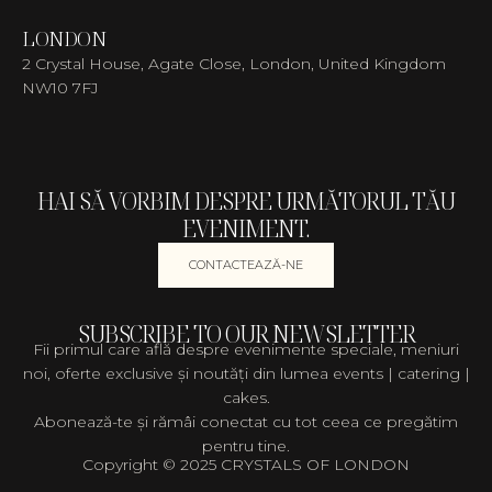
LONDON
2 Crystal House, Agate Close, London, United Kingdom
NW10 7FJ
HAI SĂ VORBIM DESPRE URMĂTORUL TĂU
EVENIMENT.
CONTACTEAZĂ-NE
SUBSCRIBE TO OUR NEWSLETTER
Fii primul care află despre evenimente speciale, meniuri
noi, oferte exclusive și noutăți din lumea events | catering |
cakes.
Abonează-te și rămâi conectat cu tot ceea ce pregătim
pentru tine.
Copyright © 2025 CRYSTALS OF LONDON