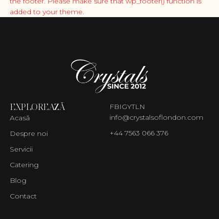
the footer. Please make sure that wp_footer() function is
added to your theme.
EXPLOREAZĂ
FB
IG
YT
LN
info@crystalsoflondon.com
Acasă
+44 7563 066 376
Despre noi
Servicii
Catering
Blog
Contact