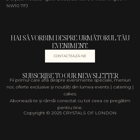
NW10 7FJ
HAI SĂ VORBIM DESPRE URMĂTORUL TĂU
EVENIMENT.
CONTACTEAZĂ-NE
SUBSCRIBE TO OUR NEWSLETTER
Fii primul care află despre evenimente speciale, meniuri
noi, oferte exclusive și noutăți din lumea events | catering |
cakes.
Abonează-te și rămâi conectat cu tot ceea ce pregătim
pentru tine.
Copyright © 2025 CRYSTALS OF LONDON