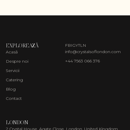
EXPLOREAZĂ
FB
IG
YT
LN
info@crystalsoflondon.com
Acasă
+44 7563 066 376
Despre noi
Servicii
Catering
Blog
Contact
LONDON
2 Crystal House, Agate Close, London, United Kingdom