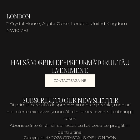
LONDON
2 Crystal House, Agate Close, London, United Kingdom
NW10 7FJ
HAI SĂ VORBIM DESPRE URMĂTORUL TĂU
EVENIMENT.
CONTACTEAZĂ-NE
SUBSCRIBE TO OUR NEWSLETTER
Fii primul care află despre evenimente speciale, meniuri
noi, oferte exclusive și noutăți din lumea events | catering |
cakes.
Abonează-te și rămâi conectat cu tot ceea ce pregătim
pentru tine.
Copyright © 2025 CRYSTALS OF LONDON