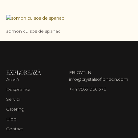
somon cu sos de spanac
EXPLOREAZĂ
FB
IG
YT
LN
info@crystalsoflondon.com
Acasă
+44 7563 066 376
Despre noi
Servicii
Catering
Blog
Contact