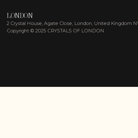
LONDON
2 Crystal House, Agate Close, London, United Kingdom 
Copyright © 2025 CRYSTALS OF LONDON