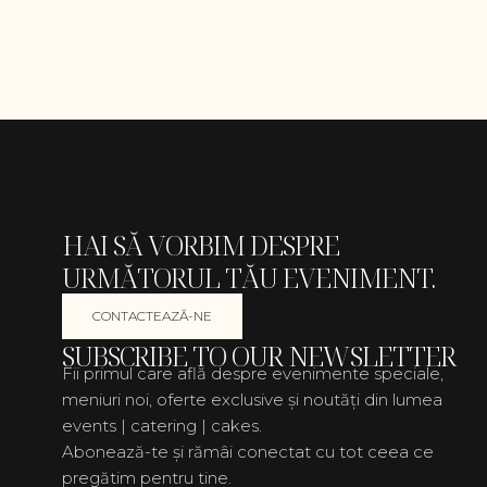
HAI SĂ VORBIM DESPRE
URMĂTORUL TĂU EVENIMENT.
CONTACTEAZĂ-NE
SUBSCRIBE TO OUR NEWSLETTER
Fii primul care află despre evenimente speciale,
meniuri noi, oferte exclusive și noutăți din lumea
events | catering | cakes.
Abonează-te și rămâi conectat cu tot ceea ce
pregătim pentru tine.