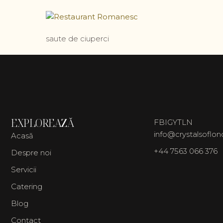
saute de ciuperci
EXPLOREAZĂ
FB
IG
YT
LN
info@crystalsoflo
Acasă
+44 7563 066 376
Despre noi
Servicii
Catering
Blog
Contact