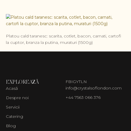
Platou cald taranesc: scarita, cotlet, bacon, carnati, cartofi
la cuptor, branza la putina, muraturi (1500g)
EXPLOREAZĂ
FB
IG
YT
LN
info@crystalsoflondon.com
Acasă
+44 7563 066 376
Despre noi
Servicii
Catering
Blog