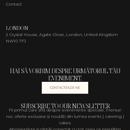
Contact
LONDON
2 Crystal House, Agate Close, London, United Kingdom
NW10 7FJ
HAI SĂ VORBIM DESPRE URMĂTORUL TĂU
EVENIMENT.
CONTACTEAZĂ-NE
SUBSCRIBE TO OUR NEWSLETTER
Fii primul care află despre evenimente speciale, meniuri
noi, oferte exclusive și noutăți din lumea events | catering |
cakes.
Abonează-te și rămâi conectat cu tot ceea ce pregătim