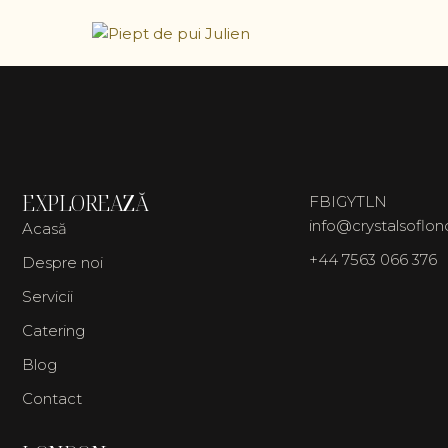
EXPLOREAZĂ
FB
IG
YT
LN
info@crystalsoflo
Acasă
+44 7563 066 376
Despre noi
Servicii
Catering
Blog
Contact