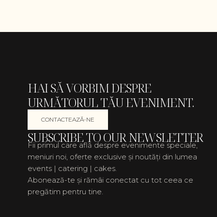
HAI SĂ VORBIM DESPRE
URMĂTORUL TĂU EVENIMENT.
CONTACTEAZĂ-NE
SUBSCRIBE TO OUR NEWSLETTER
Fii primul care află despre evenimente speciale,
meniuri noi, oferte exclusive și noutăți din lumea
events | catering | cakes.
Abonează-te și rămâi conectat cu tot ceea ce
pregătim pentru tine.