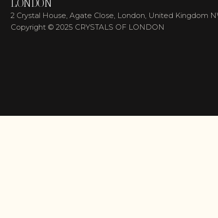
LONDON
2 Crystal House, Agate Close, London, United Kingdom 
Copyright © 2025 CRYSTALS OF LONDON