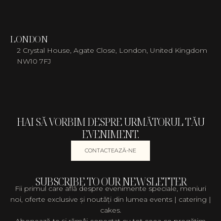
LONDON
2 Crystal House, Agate Close, London, United Kingdom
NW10 7FJ
HAI SĂ VORBIM DESPRE URMĂTORUL TĂU
EVENIMENT.
CONTACTEAZĂ-NE
SUBSCRIBE TO OUR NEWSLETTER
Fii primul care află despre evenimente speciale, meniuri
noi, oferte exclusive și noutăți din lumea events | catering |
cakes.