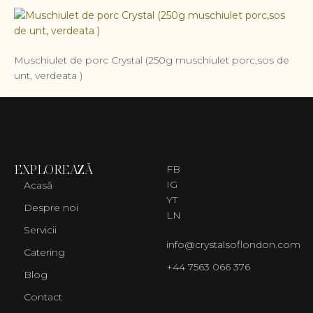
Muschiulet de porc Crystal (250g muschiulet porc,sos de
unt, verdeata )
EXPLOREAZĂ
FB
IG
Acasă
YT
Despre noi
LN
Servicii
info@crystalsoflondon.com
Catering
+44 7563 066 376
Blog
Contact