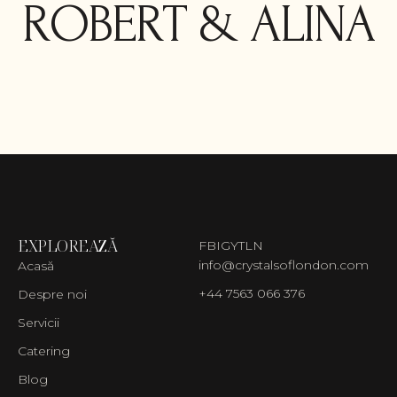
ROBERT & ALINA
EXPLOREAZĂ
FB
IG
YT
LN
info@crystalsoflondon.com
Acasă
+44 7563 066 376
Despre noi
Servicii
Catering
Blog