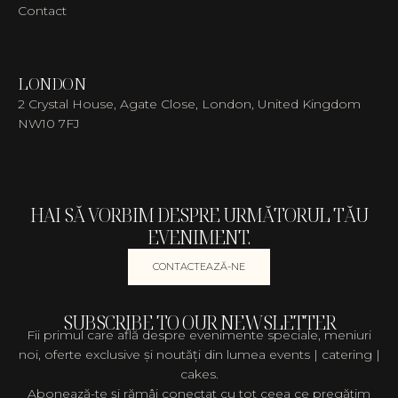
Contact
LONDON
2 Crystal House, Agate Close, London, United Kingdom
NW10 7FJ
HAI SĂ VORBIM DESPRE URMĂTORUL TĂU
EVENIMENT.
CONTACTEAZĂ-NE
SUBSCRIBE TO OUR NEWSLETTER
Fii primul care află despre evenimente speciale, meniuri
noi, oferte exclusive și noutăți din lumea events | catering |
cakes.
Abonează-te și rămâi conectat cu tot ceea ce pregătim