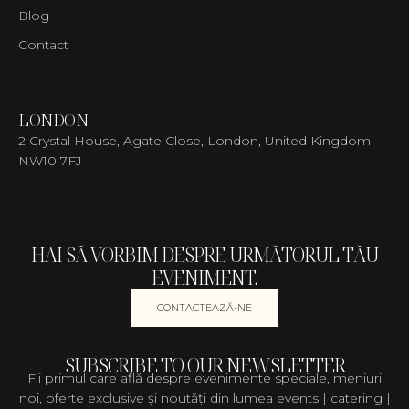
Blog
Contact
LONDON
2 Crystal House, Agate Close, London, United Kingdom
NW10 7FJ
HAI SĂ VORBIM DESPRE URMĂTORUL TĂU
EVENIMENT.
CONTACTEAZĂ-NE
SUBSCRIBE TO OUR NEWSLETTER
Fii primul care află despre evenimente speciale, meniuri
noi, oferte exclusive și noutăți din lumea events | catering |