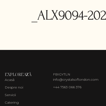
_ALX9094-202
EXPLOREAZĂ
FB
IG
YT
LN
info@crystalsoflondon.com
Acasă
+44 7563 066 376
Despre noi
Servicii
Catering