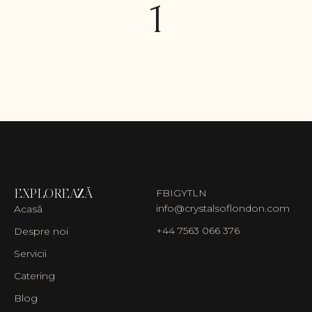
1
EXPLOREAZĂ
FB
IG
YT
LN
info@crystalsoflondon.com
Acasă
+44 7563 066 376
Despre noi
Servicii
Catering
Blog