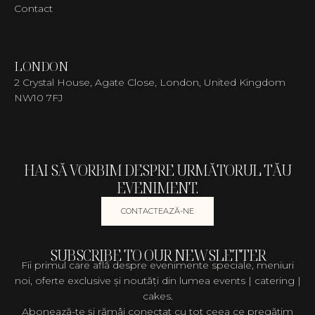
Contact
LONDON
2 Crystal House, Agate Close, London, United Kingdom
NW10 7FJ
HAI SĂ VORBIM DESPRE URMĂTORUL TĂU
EVENIMENT.
CONTACTEAZĂ-NE
SUBSCRIBE TO OUR NEWSLETTER
Fii primul care află despre evenimente speciale, meniuri
noi, oferte exclusive și noutăți din lumea events | catering |
cakes.
Abonează-te și rămâi conectat cu tot ceea ce pregătim