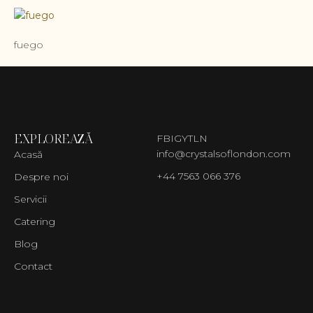
fuego
EXPLOREAZĂ
FB
IG
YT
LN
info@crystalsoflondon.com
Acasă
+44 7563 066 376
Despre noi
Servicii
Catering
Blog
Contact