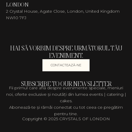
LONDON
2 Crystal House, Agate Close, London, United Kingdom
NW10 7FJ
HAI SĂ VORBIM DESPRE URMĂTORUL TĂU
EVENIMENT.
CONTACTEAZĂ-NE
SUBSCRIBE TO OUR NEWSLETTER
Fii primul care află despre evenimente speciale, meniuri
noi, oferte exclusive și noutăți din lumea events | catering |
cakes.
Abonează-te și rămâi conectat cu tot ceea ce pregătim
pentru tine.
Copyright © 2025 CRYSTALS OF LONDON