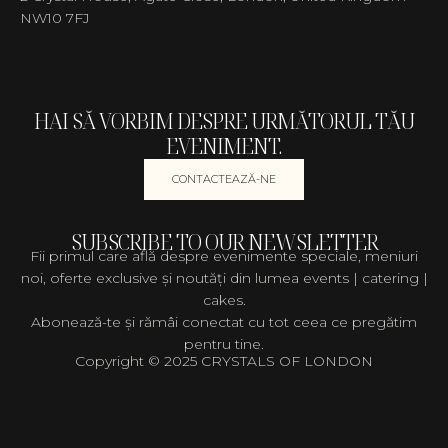
NW10 7FJ
HAI SĂ VORBIM DESPRE URMĂTORUL TĂU
EVENIMENT.
CONTACTEAZĂ-NE
SUBSCRIBE TO OUR NEWSLETTER
Fii primul care află despre evenimente speciale, meniuri
noi, oferte exclusive și noutăți din lumea events | catering |
cakes.
Abonează-te și rămâi conectat cu tot ceea ce pregătim
pentru tine.
Copyright © 2025 CRYSTALS OF LONDON