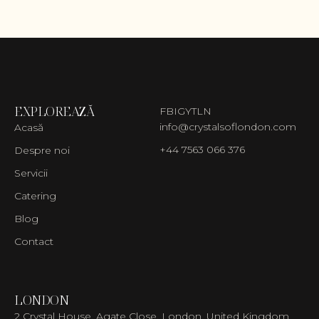
EXPLOREAZĂ
FB
IG
YT
LN
info@crystalsoflondon.com
Acasă
+44 7563 066 376
Despre noi
Servicii
Catering
Blog
Contact
LONDON
2 Crystal House, Agate Close, London, United Kingdom