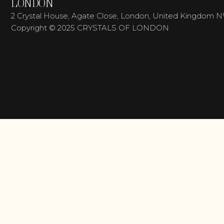
LONDON
2 Crystal House, Agate Close, London, United Kingdom 
Copyright © 2025 CRYSTALS OF LONDON