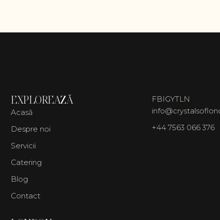
EXPLOREAZĂ
FB
IG
YT
LN
info@crystalsoflo
Acasă
+44 7563 066 376
Despre noi
Servicii
Catering
Blog
Contact