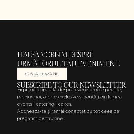
HAI SĂ VORBIM DESPRE
URMĂTORUL TĂU EVENIMENT.
CONTACTEAZĂ-NE
SUBSCRIBE TO OUR NEWSLETTER
Fii primul care află despre evenimente speciale,
meniuri noi, oferte exclusive și noutăți din lumea
events | catering | cakes.
Abonează-te și rămâi conectat cu tot ceea ce
pregătim pentru tine.