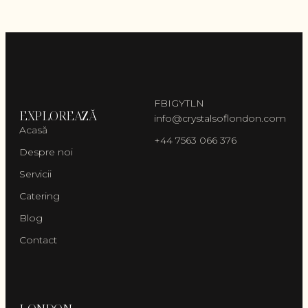
FB
IG
YT
LN
EXPLOREAZĂ
info@crystalsoflondon.com
Acasă
+44 7563 066 376
Despre noi
Servicii
Catering
Blog
Contact