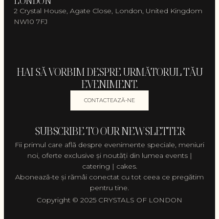
LONDON
2 Crystal House, Agate Close, London, United Kingdom
NW10 7FJ
HAI SĂ VORBIM DESPRE URMĂTORUL TĂU
EVENIMENT.
CONTACTEAZĂ-NE
SUBSCRIBE TO OUR NEWSLETTER
Fii primul care află despre evenimente speciale, meniuri
noi, oferte exclusive și noutăți din lumea events |
catering | cakes.
Abonează-te și rămâi conectat cu tot ceea ce pregătim
pentru tine.
Copyright © 2025 CRYSTALS OF LONDON